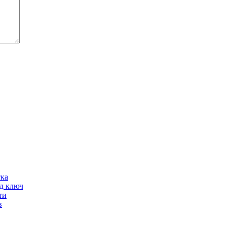
тка
од ключ
ти
в