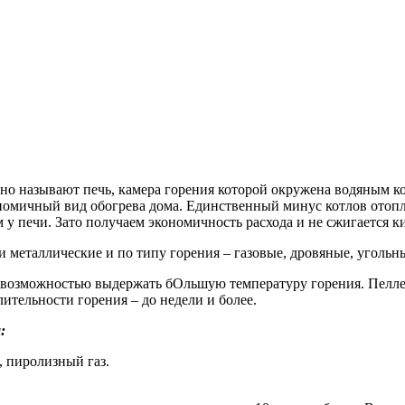
о называют печь, камера горения которой окружена водяным ко
номичный вид обогрева дома. Единственный минус котлов отопле
м у печи. Зато получаем экономичность расхода и не сжигается 
и металлические и по типу горения – газовые, дровяные, угольн
с возможностью выдержать бОльшую температуру горения. Пеллет
лительности горения – до недели и более.
:
 пиролизный газ.